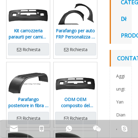
CATEG
DI
video
Kit carrozzeria
Parafango per auto
PROD
paraurti per camion
FRP Personalizza le
pesanti in fibra di
dimensioni
vetro
Richiesta
Richiesta
CONTAT
Aggi
ungi:
Parafango
ODM OEM
Yan
posteriore in fibra di
composito del
vetro per parti del
paraurti anteriore
Dian
corpo del camion
FRP di alta qualità
Richiesta
Richiesta
FRP
,