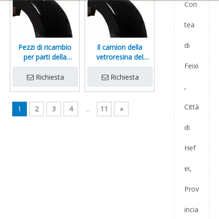
Con
tea
di
Pezzi di ricambio
Il camion della
per parti della
vetroresina del
Feixi
carrozzeria del
parafango
camion in fibra di
posteriore parte i
Richiesta
Richiesta
vetro
ricambi auto
,
compositi di FRP
Città
1
2
3
4
...
11
»
di
Hef
ei,
Prov
incia