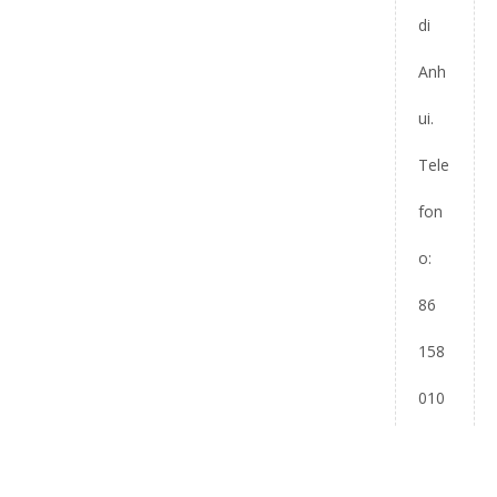
di
Anh
ui.
Tele
fon
o:
86
158
010
787
18