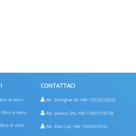
I
CONTATTACI
ibra di vetro

Mr. Zhenghai Ge +86 13522072826
 fibra di vetro

Ms. Jessica Zhu +86 15801078718
fibra di vetro

Ms. Elsa Cao +86 15005619161