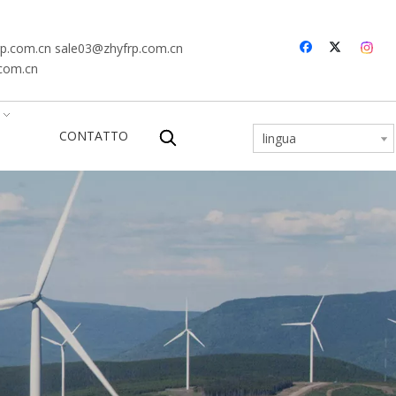
rp.com.cn
sale03@zhyfrp.com.cn
.com.cn
CONTATTO
lingua