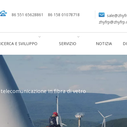
86 551 65628861
86 158 01078718
sale@zhyf
zhyfrp@zhyfrp
ICERCA E SVILUPPO
SERVIZIO
NOTIZIA
DI
 telecomunicazione in fibra di vetro