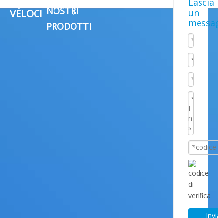
Lascia
NOSTRI
VELOCI
un
messa
PRODOTTI
Invi