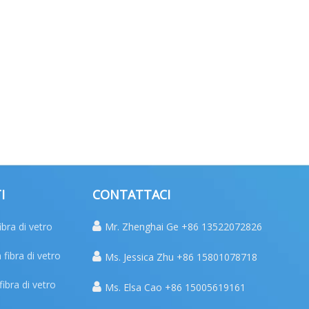
I
CONTATTACI
ibra di vetro

Mr. Zhenghai Ge +86 13522072826
 fibra di vetro

Ms. Jessica Zhu +86 15801078718
fibra di vetro

Ms. Elsa Cao +86 15005619161