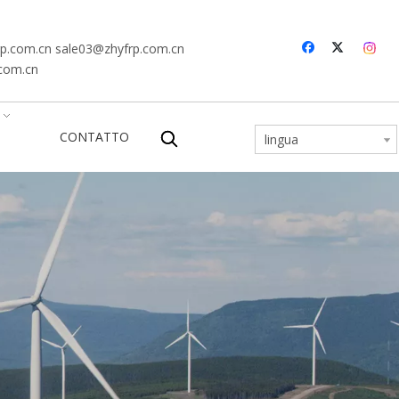
rp.com.cn
sale03@zhyfrp.com.cn
.com.cn
CONTATTO
lingua