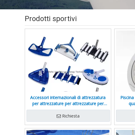
Prodotti sportivi
Accessori internazionali di attrezzatura
Piscina
per attrezzature per attrezzature per
qua
piscine di qualità standard per spa e
piscine in fibra di vetro
Richiesta