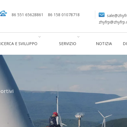
86 551 65628861
86 158 01078718
sale@zhyf
zhyfrp@zhyfrp
ICERCA E SVILUPPO
SERVIZIO
NOTIZIA
DI
ortivi