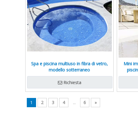
Spa e piscina multiuso in fibra di vetro,
Mini im
modello sotterraneo
pisci
famiglia p
Richiesta
1
2
3
4
...
6
»