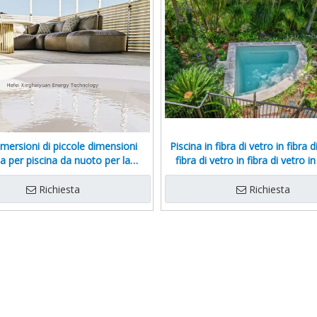
mersioni di piccole dimensioni
Piscina in fibra di vetro in fibra d
na per piscina da nuoto per la
fibra di vetro in fibra di vetro in
er esterni in fibra di vetro in fibra
vetro in fibra di vetro in fibra d
di vetro
Richiesta
Richiesta