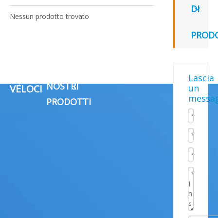
DI
Nessun prodotto trovato
PROD
LINK
I
Lascia
NOSTRI
VELOCI
un
messa
PRODOTTI