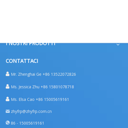
LINK VELOCI
I NOSTRI PRODOTTI
CONTATTACI

Mr. Zhenghai Ge +86 13522072826

Ms. Jessica Zhu +86 15801078718

Ms. Elsa Cao +86 15005619161
zhyfrp@zhyfrp.com.cn
86 - 15005619161