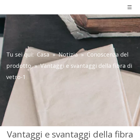
Tu sei qui:
Casa
»
Notizia
»
Conoscenza del
prodotto
»
Vantaggi e svantaggi della fibra di
vetro-1
Vantaggi e svantaggi della fibra