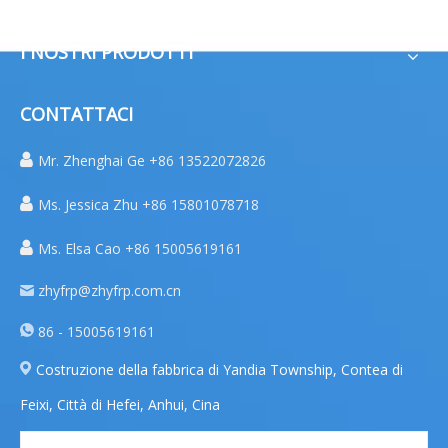
I NOSTRI PRODOTTI
CONTATTACI

Mr. Zhenghai Ge +86 13522072826

Ms. Jessica Zhu +86 15801078718

Ms. Elsa Cao +86 15005619161
zhyfrp@zhyfrp.com.cn
86 - 15005619161
Costruzione della fabbrica di Yandia Township, Contea di
Feixi, Città di Hefei, Anhui, Cina