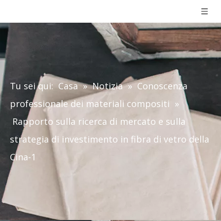
Tu sei qui:
Casa
»
Notizia
»
Conoscenza
professionale dei materiali compositi
»
Rapporto sulla ricerca di mercato e sulla
strategia di investimento in fibra di vetro della
Cina-1