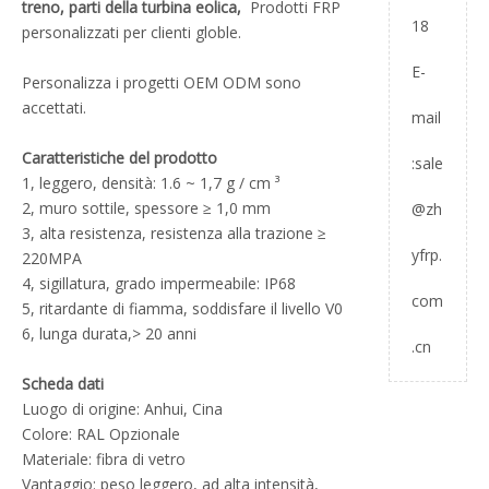
treno, parti della turbina eolica,
Prodotti FRP
18
personalizzati per clienti globle.
E-
Personalizza i progetti OEM ODM sono
accettati.
mail
Caratteristiche del prodotto
:
sale
1, leggero, densità: 1.6 ~ 1,7 g / cm ³
2, muro sottile, spessore ≥ 1,0 mm
@zh
3, alta resistenza, resistenza alla trazione ≥
yfrp.
220MPA
4, sigillatura, grado impermeabile: IP68
com
5, ritardante di fiamma, soddisfare il livello V0
6, lunga durata,> 20 anni
.cn
Scheda dati
Luogo di origine: Anhui, Cina
Colore: RAL Opzionale
Materiale: fibra di vetro
Vantaggio: peso leggero, ad alta intensità,