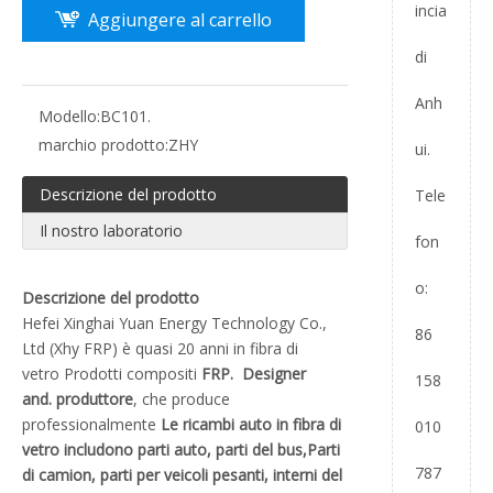
incia
Aggiungere al carrello
di
Anh
Modello:
BC101.
marchio prodotto:
ZHY
ui.
Descrizione del prodotto
Tele
Il nostro laboratorio
fon
o:
Descrizione del prodotto
Hefei Xinghai Yuan Energy Technology Co.,
86
Ltd (Xhy FRP) è quasi 20 anni in fibra di
vetro Prodotti compositi
FRP.
Designer
158
and. produttore
, che produce
professionalmente
Le ricambi auto in fibra di
010
vetro includono parti auto, parti del bus,
Parti
787
di camion, parti per veicoli pesanti, interni del