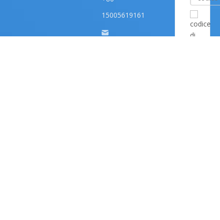
15005619161
zhyfrp@zhyfrp.c
Invi
om.cn
86 -
15005619161
Costruzione
della fabbrica di
Yandia
Township,
Contea di Feixi,
Città di Hefei,