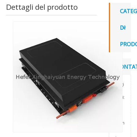
Dettagli del prodotto
CATEG
DI
PROD
CONTAT
Aggi
ungi:
Yan
Dian
,