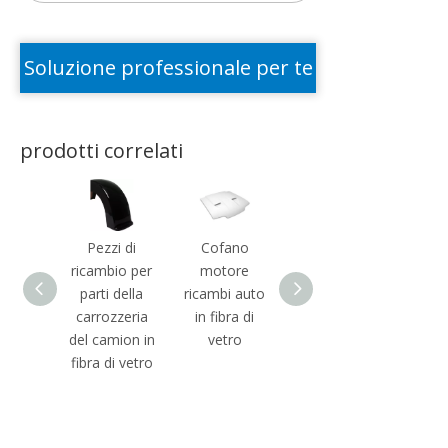
Soluzione professionale per te
prodotti correlati
Pezzi di
Cofano
Parti del
Kit car
ricambio per
motore
camion dello
parau
parti della
ricambi auto
scudo dell'aria
ca
carrozzeria
in fibra di
del deflettore
pesa
del camion in
vetro
del vento del
fibra 
fibra di vetro
camion della
vetroresina