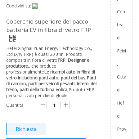
Condividi su:
Con
Coperchio superiore del pacco
tea
batteria EV in fibra di vetro FRP
di
Hefei Xinghai Yuan Energy Technology Co.,
Feixi
Ltd (Xhy FRP) è quasi 20 anni Prodotti
compositi in fibra di vetro
FRP.
Designer e
,
produttore.
, che produce
professionalmente
Le ricambi auto in fibra di
Città
vetro includono parti auto, parti del bus,
Parti
di camion, parti per veicoli pesanti, interni del
treno, parti della turbina eolica,
Prodotti FRP
di
personalizzati per clienti globle.
Hef
Quantità:
ei,
Richiesta
Prov