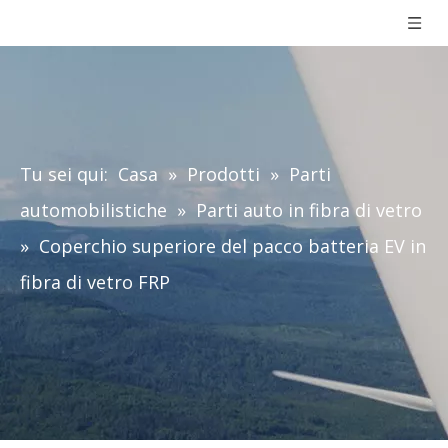
Tu sei qui:
Casa
»
Prodotti
»
Parti
automobilistiche
»
Parti auto in fibra di vetro
»
Coperchio superiore del pacco batteria EV in
fibra di vetro FRP