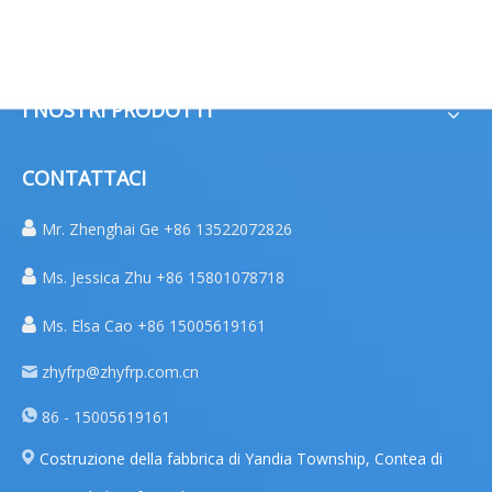
LINK VELOCI
I NOSTRI PRODOTTI
CONTATTACI

Mr. Zhenghai Ge +86 13522072826

Ms. Jessica Zhu +86 15801078718

Ms. Elsa Cao +86 15005619161
zhyfrp@zhyfrp.com.cn
86 - 15005619161
Costruzione della fabbrica di Yandia Township, Contea di