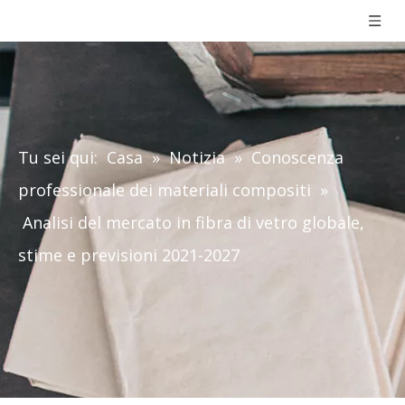
Tu sei qui:
Casa
»
Notizia
»
Conoscenza
professionale dei materiali compositi
»
Analisi del mercato in fibra di vetro globale,
stime e previsioni 2021-2027